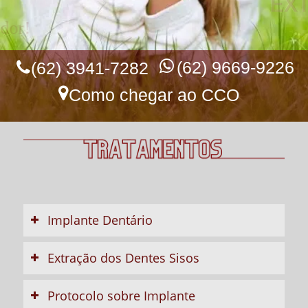
EXTRAÇÃO DO DENTE SISO
EXTRAÇÃO DO DENTE SISO
Volte a sorrir sem dor!
(62) 9669-9226
(62) 3941-7282
Como chegar ao CCO
Implante Dentário
Extração dos Dentes Sisos
Protocolo sobre Implante