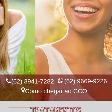
IMPLANTES DENTÁRIOS
IMPLANTES DENTÁRIOS
RECUPERE O SEU SORRISO
E A SUA QUALIDADE DE VIDA!
(62) 9669-9226
(62) 3941-7282
Como chegar ao CCO