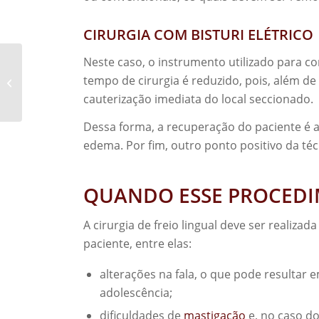
CIRURGIA COM BISTURI ELÉTRICO
Neste caso, o instrumento utilizado para cort
Tipos de fio dental:
tempo de cirurgia é reduzido, pois, além d
conheça os principais e
as indicações!
cauterização imediata do local seccionado.
Dessa forma, a recuperação do paciente é 
edema. Por fim, outro ponto positivo da téc
QUANDO ESSE PROCEDI
A cirurgia de freio lingual deve ser realiz
paciente, entre elas:
alterações na fala, o que pode resultar e
adolescência;
dificuldades de
mastigação
e, no caso do