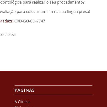
odontológica para realizar o seu procedimento?
aliação para colocar um fim na sua língua presa!
oradazzi
CRO-GO-CD-7747
 CORADAZZI
PÁGINAS
A Clínica