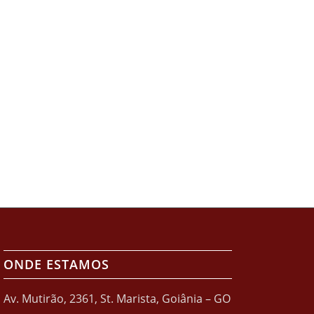
ONDE ESTAMOS
Av. Mutirão, 2361, St. Marista, Goiânia – GO