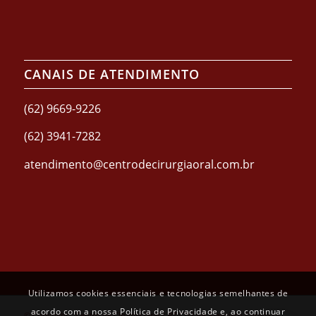
CANAIS DE ATENDIMENTO
(62) 9669-9226
(62) 3941-7282
atendimento@centrodecirurgiaoral.com.br
Utilizamos cookies essenciais e tecnologias semelhantes de
acordo com a nossa Política de Privacidade e, ao continuar
© Copyright - Centro de Cirurgia Oral | RT CD Luis Francisco Coradazzi