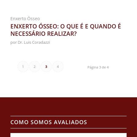
Enxerto Ósseo
ENXERTO ÓSSEO: O QUE É E QUANDO É
NECESSÁRIO REALIZAR?
por
Dr. Luis Coradazzi
1
2
3
4
Página 3 de 4
COMO SOMOS AVALIADOS