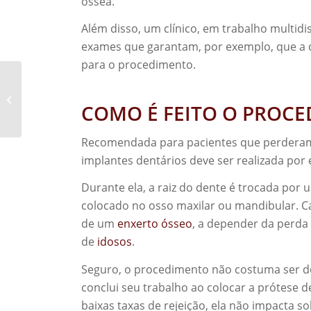
óssea.
Além disso, um clínico, em trabalho multid
exames que garantam, por exemplo, que a 
para o procedimento.
Cirurgia de implante
dentário, conheça os
COMO É FEITO O PROC
mitos e verdades!
Recomendada para pacientes que perderam 
implantes dentários deve ser realizada por e
Durante ela, a raiz do dente é trocada por 
colocado no osso maxilar ou mandibular. Ca
de um
enxerto ósseo
, a depender da perda
de
idosos
.
Seguro, o procedimento não costuma ser dol
conclui seu trabalho ao colocar a prótese de
baixas taxas de rejeição, ela não impacta s