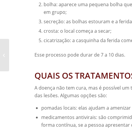
bolha: aparece uma pequena bolha que 
em grupo;
secreção: as bolhas estouram e a ferid
crosta: o local começa a secar;
cicatrização: a casquinha da ferida com
Tratamento para
dentes pequenos:
Esse processo pode durar de 7 a 10 dias.
Saiba qual é o mais
indicado?
QUAIS OS TRATAMENTOS
A doença não tem cura, mas é possível um t
das lesões. Algumas opções são:
pomadas locais: elas ajudam a amenizar a
medicamentos antivirais: são comprimi
forma contínua, se a pessoa apresentar d