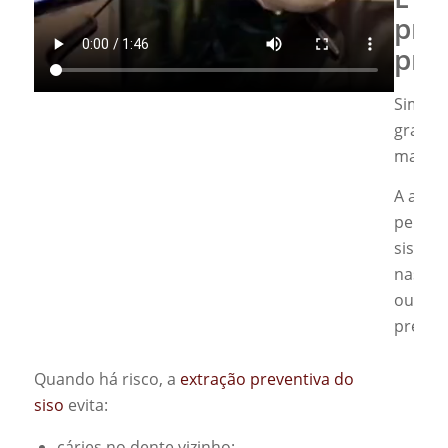
pre
pro
Sim, e 
grande 
manejo
A aval
permite
siso te
nascer
ou se 
prejuíz
Quando há risco, a
extração preventiva do
siso
evita:
cáries no dente vizinho;