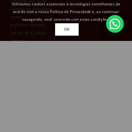
Extração dos sisos
Utilizamos cookies essenciais e tecnologias semelhantes de
Facetas de porcelana
acordo com a nossa Política de Privacidade e, ao continuar
Home
navegando, você concorda com estas condições.
Implante dentário
OK
Lentes de Contato
Limpeza
Localização
Na mídia
Perguntas Frequentes
Podcast – Sorriso em Foco
Política de Privacidade
Prótese Dentária
Protocolo Sobre Implante
Restauração